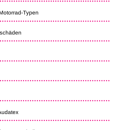
 Motorrad-Typen
ckschäden
Audatex